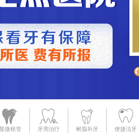
显微根管
牙周治疗
树脂补牙
便捷洁牙