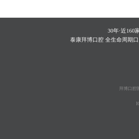
30年·近160
泰康拜博口腔 全生命周期
拜博口腔