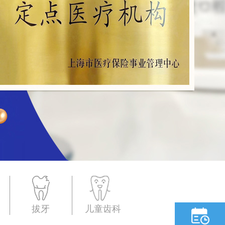
拔牙
儿童齿科