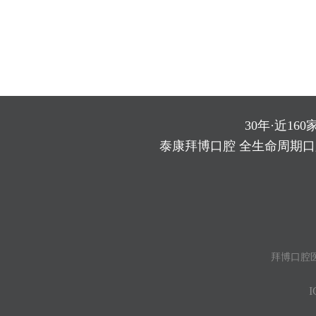
30年·近160
泰康拜博口腔 全生命周期
拜博口腔