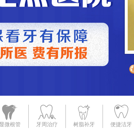
显微根管
牙周治疗
树脂补牙
便捷洁牙